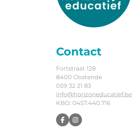
Contact
Fortstraat 128
8400 Oostende
059 32 21 83
info@horizoneducatief.be
KBO: 0457.440.716
F
I
a
n
c
s