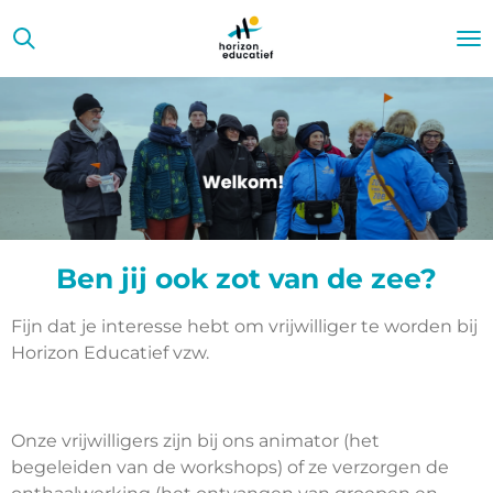
Ga
direct
naar
de
hoofdinhoud
Ben jij ook zot van de zee?
Fijn dat je interesse hebt om vrijwilliger te worden bij
Horizon Educatief vzw.
Onze vrijwilligers zijn bij ons animator (het
begeleiden van de workshops) of ze verzorgen de