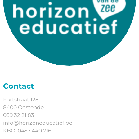
Contact
Fortstraat 128
8400 Oostende
059 32 21 83
info@horizoneducatief.be
KBO: 0457.440.716