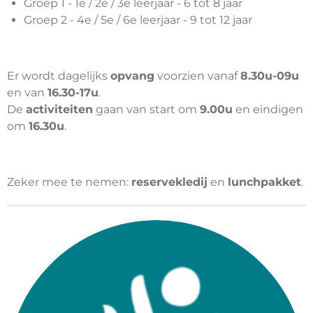
Groep 1 - 1e / 2e / 3e leerjaar - 6 tot 8 jaar
Groep 2 - 4e / 5e / 6e leerjaar - 9 tot 12 jaar
Er wordt dagelijks
opvang
voorzien vanaf
8.30u-09u
en van
16.30-17u
.
De
activiteiten
gaan van start om
9.00u
en eindigen
om
16.30u
.
Zeker mee te nemen:
reservekledij
en
lunchpakket
.