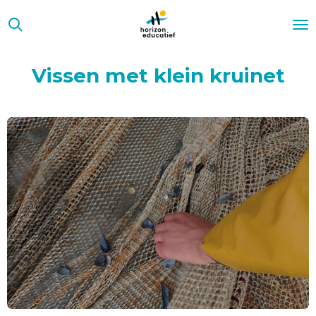
Ga
direct
naar
de
Vissen met klein kruinet
hoofdinhoud