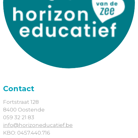
Contact
Fortstraat 128
8400 Oostende
059 32 21 83
info@horizoneducatief.be
KBO: 0457.440.716